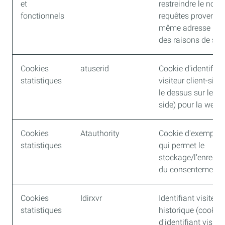
et
restreindre le nom
fonctionnels
requêtes provenan
même adresse IP 
des raisons de sécu
Cookies
atuserid
Cookie d'identifian
statistiques
visiteur client-side
le dessus sur les s
side) pour la web 
Cookies
Atauthority
Cookie d'exemptio
statistiques
qui permet le
stockage/l’enregis
du consentement v
Cookies
Idirxvr
Identifiant visiteur
statistiques
historique (cookie
d'identifiant visiteu