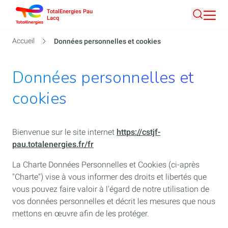
TotalEnergies Pau
Aller
Lacq
Recherc
au
contenu
Fil
Accueil
Données personnelles et cookies
principal
d'Ariane
Données personnelles et
cookies
Bienvenue sur le site internet
https://cstjf-
pau.totalenergies.fr/fr
La Charte Données Personnelles et Cookies (ci-après
"Charte") vise à vous informer des droits et libertés que
vous pouvez faire valoir à l'égard de notre utilisation de
vos données personnelles et décrit les mesures que nous
mettons en œuvre afin de les protéger.