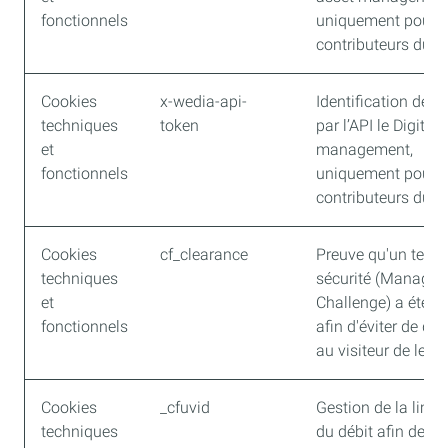
fonctionnels
uniquement pour l
contributeurs du si
Cookies
x-wedia-api-
Identification de s
techniques
token
par l’API le Digital
et
management,
fonctionnels
uniquement pour l
contributeurs du si
Cookies
cf_clearance
Preuve qu'un test 
techniques
sécurité (Managed
et
Challenge) a été ré
fonctionnels
afin d'éviter de d
au visiteur de le ref
Cookies
_cfuvid
Gestion de la limit
techniques
du débit afin de