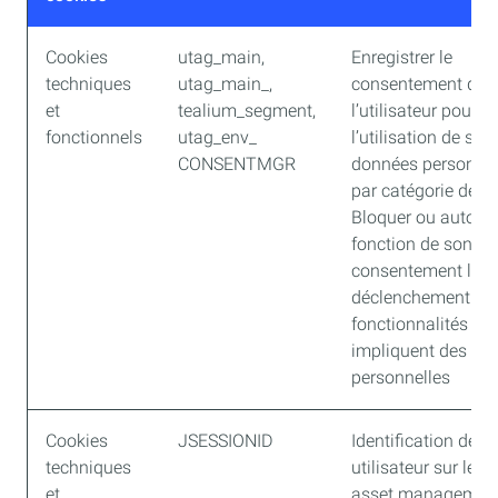
Cookies
utag_main,
Enregistrer le
techniques
utag_main_,
consentement de
et
tealium_segment,
l’utilisateur pour
fonctionnels
utag_env_
l’utilisation de ses
CONSENTMGR
données personnel
par catégorie de c
Bloquer ou autoris
fonction de son
consentement le
déclenchement de
fonctionnalités qui
impliquent des do
personnelles
Cookies
JSESSIONID
Identification de s
techniques
utilisateur sur le Di
et
asset management