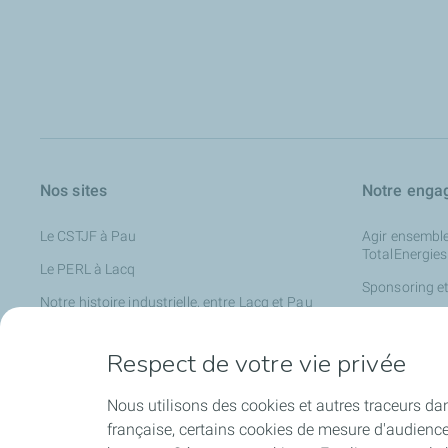
Nos sites
Notre enga
Le CSTJF à Pau
Agir ensemble
TotalEnergies
Le PERL à Lacq
Sponsoring et 
Notre histoire industrielle, entre Lacq et Pau
Les enjeux en
TotalEnergies dans le Sud-Ouest
Nouer des par
Respect de votre vie privée
TotalEnergies
Nous utilisons des cookies et autres traceurs dan
française, certains cookies de mesure d'audienc