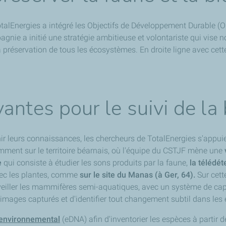
otalEnergies a intégré les Objectifs de Développement Durable (
agnie a initié une stratégie ambitieuse et volontariste qui vis
 préservation de tous les écosystèmes. En droite ligne avec cet
ntes pour le suivi de la 
hir leurs connaissances, les chercheurs de TotalEnergies s'appui
tamment sur le territoire béarnais, où l'équipe du CSTJF mène une
e
qui consiste à étudier les sons produits par la faune,
la télédét
avec les plantes, comme
sur le site du Manas (à Ger, 64).
Sur cett
eiller les mammifères semi-aquatiques, avec un système de capt
et images capturés et d'identifier tout changement subtil dans le
 environnemental
(eDNA) afin d'inventorier les espèces à partir 