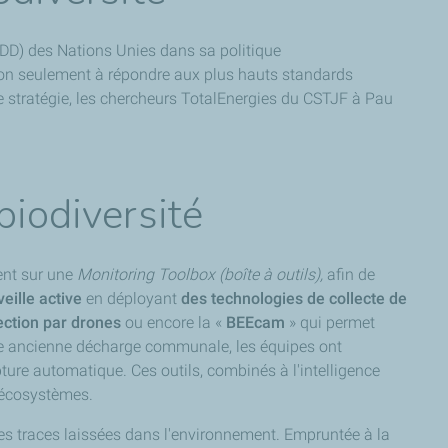
ODD) des Nations Unies dans sa politique
e non seulement à répondre aux plus hauts standards
te stratégie, les chercheurs TotalEnergies du CSTJF à Pau
biodiversité
ent sur une
Monitoring Toolbox (boîte à outils),
afin de
veille active
en déployant
des technologies de collecte de
ection par drones
ou encore la «
BEEcam
» qui permet
e ancienne décharge communale, les équipes ont
ure automatique. Ces outils, combinés à l'intelligence
s écosystèmes.
des traces laissées dans l'environnement. Empruntée à la