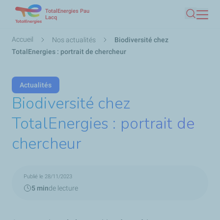
TotalEnergies Pau
Aller
Lacq
Recherc
au
contenu
Fil
Accueil
Nos actualités
Biodiversité chez
principal
d'Ariane
TotalEnergies : portrait de chercheur
Actualités
Biodiversité chez
TotalEnergies : portrait de
chercheur
Publié le 28/11/2023
5 min
de lecture