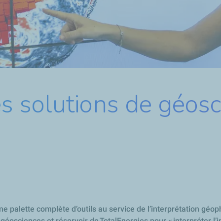
 solutions de géosc
 palette complète d’outils au service de l’interprétation géoph
 géosciences et réservoir de TotalEnergies pour « interpréter l’in