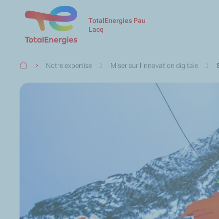
TotalEnergies Pau
Lacq
Fil
Notre expertise
Miser sur l’innovation digitale
d'Ariane