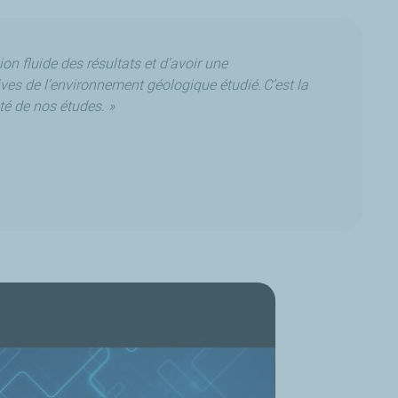
on fluide des résultats et d’avoir une
es de l’environnement géologique étudié. C’est la
ité de nos études. »