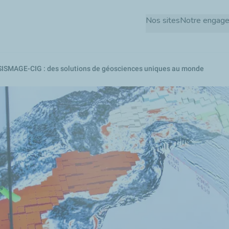
Aller
Nos sites
Notre engag
au
contenu
principal
SISMAGE-CIG : des solutions de géosciences uniques au monde