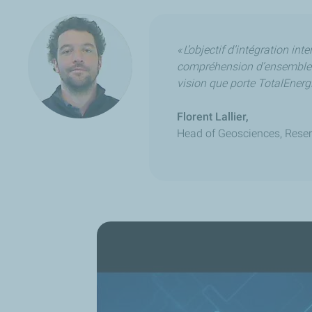
« L’objectif d’intégration i
compréhension d’ensemble c
vision que porte TotalEnergie
Florent Lallier,
Head of Geosciences, Reser