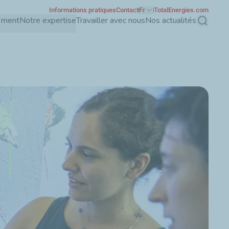
Informations pratiques
Contact
Fr
TotalEnergies.com
ement
Notre expertise
Travailler avec nous
Nos actualités
Recherch