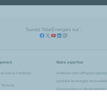
Suivez TotalEnergies sur :
gement
Notre expertise
 et avec la Fondation
Améliorer notre efficacité opérati
Accélérer les énergies renouvelab
Territoire
S’inscrire dans un développement
vironnement et climat
Miser sur l’innovation digitale
tenariats locaux