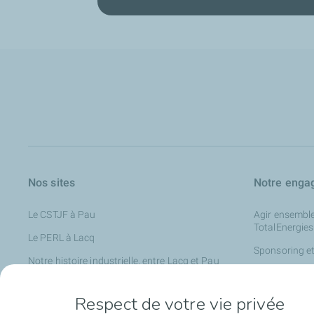
Nos sites
Notre enga
Le CSTJF à Pau
Agir ensemble
TotalEnergies
Le PERL à Lacq
Sponsoring et 
Notre histoire industrielle, entre Lacq et Pau
Les enjeux en
TotalEnergies dans le Sud-Ouest
Nouer des par
Respect de votre vie privée