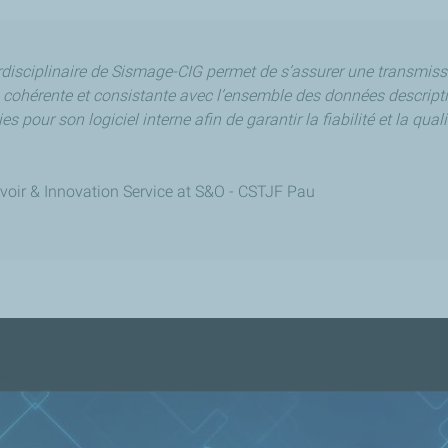
nterdisciplinaire de Sismage-CIG permet de s’assurer une transmissi
ohérente et consistante avec l’ensemble des données descriptiv
s pour son logiciel interne afin de garantir la fiabilité et la qual
voir & Innovation Service at S&O
-
CSTJF Pau