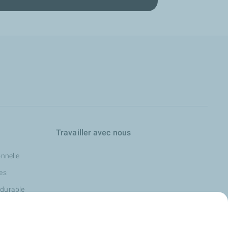
Travailler avec nous
onnelle
les
 durable