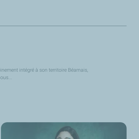
 carbone avec la société en 2050.
nement intégré à son territoire Béarnais,
semble des branches.
ous...
st une grande diversité avec plus de 2500 personnes.
50, on a développé le champ de Lacq.
 solidarité avec l'ensemble du territoire."