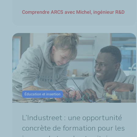
Alejandro Orsikowsky :
"Ici, nous sommes en mouvement.
Comprendre ARCS avec Michel, ingénieur R&D
Nous travaillons sur des sujets liés aux nouvelles énergi
CO
. Pour les chercheurs, c'est un défi de donner ces rép
2
C'est souvent un travail collaboratif. On travaille beaucoup
On concentre tous nos efforts pour relever les défis de la 
Ici, avec les équipes du CSTJF et du PERL, nous sommes
Pour préserver notre capacité d'innovation face aux nouvea
Ici, nous sommes engagés. Nous œuvrons pour une énergie 
Pour une énergie accessible au plus grand nombre aujourd
TotalEnergies
Éducation et insertion
Janvier 2025
L’Industreet : une opportunité
concrète de formation pour les