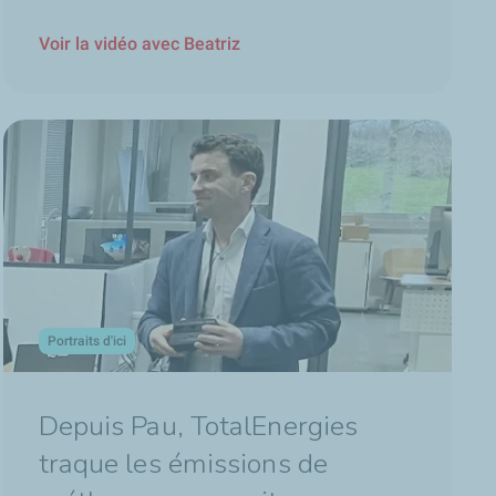
Voir la vidéo avec Beatriz
nuer à produire de l'énergie en réduisant les émissions de
tional, international, ou local.
Portraits d'ici
Depuis Pau, TotalEnergies
traque les émissions de