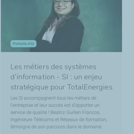
ut ce qui est simulation, haute performance. On a aussi
Portraits d'ici
Les métiers des systèmes
d’information - SI : un enjeu
es scientifiques assez poussées.
stratégique pour TotalEnergies
Les SI accompagnent tous les métiers de
guer dans la structure interne des échantillons de roche.
l’entreprise et leur succès est d’apporter un
ager les matériaux d'électro conversion du CO
ou de
service de qualité ! Beatriz Guillen Francos,
2
Ingénieure Télécoms et Réseaux de formation,
témoigne de son parcours dans le domaine.