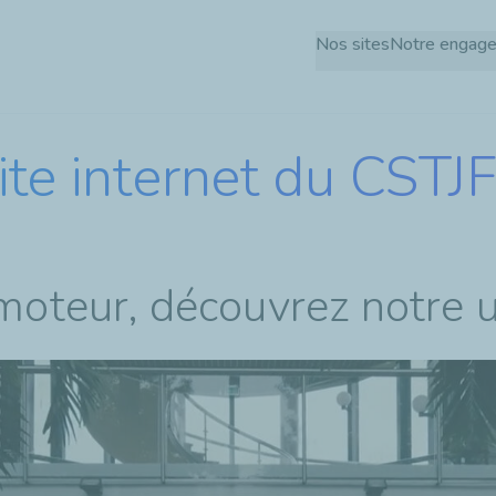
Aller
Nos sites
Notre engag
au
contenu
principal
ite internet du CSTJF
 moteur, découvrez notre 