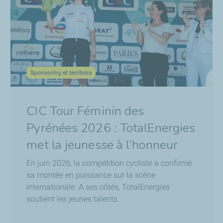
ntal pour faciliter et accélérer la transition de TotalEnergies.
s de pointe pour l'ensemble de TotalEnergies.
 au programme de recherche : il y a PANGEA , d'un côté pour to
Sponsoring et territoire
gence artificielle.
CIC Tour Féminin des
Pyrénées 2026 : TotalEnergies
ires à la pointe de la technologie pour investiguer des thématiqu
met la jeunesse à l’honneur
s le monde.
En juin 2026, la compétition cycliste a confirmé
agerie 3D très haute résolution qui permet de virtuellement navi
sa montée en puissance sur la scène
n. Nous travaillons aussi en collaboration avec la R&D pour im
internationale. A ses côtés, TotalEnergies
soutient les jeunes talents.