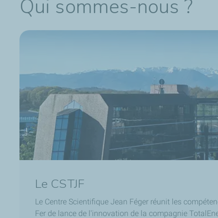
Qui sommes-nous ?
Le CSTJF
Le Centre Scientifique Jean Féger réunit les compéte
Fer de lance de l'innovation de la compagnie TotalEner