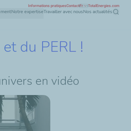
Informations pratiques
Contact
Fr
TotalEnergies.com
ement
Notre expertise
Travailler avec nous
Nos actualités
Recherch
 et du PERL !
univers en vidéo