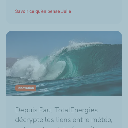
Savoir ce qu’en pense Julie
es, notamment de chercher des molécules bas carbones pour conti
onses plus rapidement.
 avec des start-up ou des universitaires, que ça soit au niveau na
décarbonation."
 en mouvement.
ux défis du secteur de l'énergie.
plus abordable, plus disponible et plus durable.
'hui et demain.
Innovation
Depuis Pau, TotalEnergies
décrypte les liens entre météo,