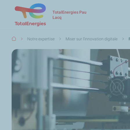
TotalEnergies Pau
Lacq
Fil
Notre expertise
Miser sur l’innovation digitale
d'Ariane