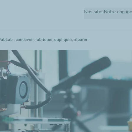
Aller
Nos sites
Notre engag
au
contenu
principal
FabLab : concevoir, fabriquer, dupliquer, réparer !