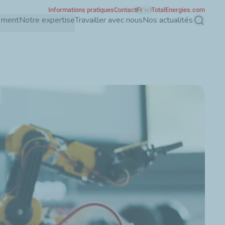
Informations pratiques
Contact
Fr
TotalEnergies.com
ement
Notre expertise
Travailler avec nous
Nos actualités
Recherch