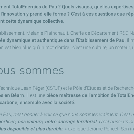
ement TotalEnergies de Pau ? Quels visages, quelles expertises
innovation y prend-elle forme ? C’est à ces questions que répo
ent cette dynamique collective.
tablissement, Melanie Plainchault, Cheffe de Département R&D N
ée dynamique et authentique dans l’Établissement de Pau.
Il 
on est bien plus qu’un mot d’ordre : c’est une culture, un moteur, u
 nous sommes
t Technique Jean Féger (CSTJF) et le Pôle d’Etudes et de Recher
es en Béarn
. Il est une
pièce maîtresse de l'ambition de TotalEn
carbone, ensemble avec la société.
 de Pau, c’est donner à voir ce que nous sommes vraiment. C’est 
rtises, nos valeurs, notre ancrage territorial
. C’est aussi un ou
us disponible et plus durable
.
» explique Jérôme Poncet. Son inte