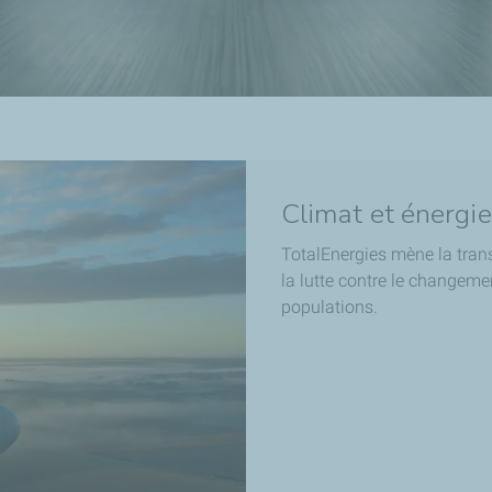
Climat et énergi
TotalEnergies mène la tran
la lutte contre le changeme
populations.