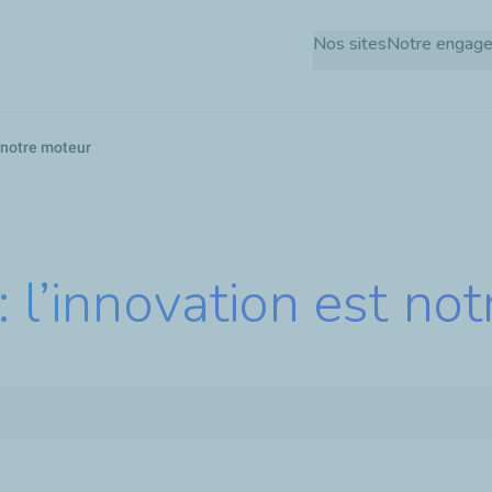
Aller
Nos sites
Notre engag
au
contenu
principal
t notre moteur
: l’innovation est no