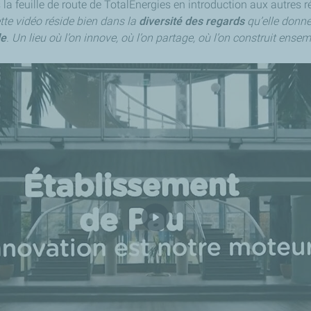
la feuille de route de TotalEnergies en introduction aux autres ré
tte vidéo réside bien dans la
diversité des regards
qu’elle donne
de
. Un lieu où l’on innove, où l’on partage, où l’on construit ense