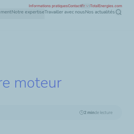
Informations pratiques
Contact
Fr
TotalEnergies.com
ement
Notre expertise
Travailler avec nous
Nos actualités
Recherch
tre moteur
2 min
de lecture