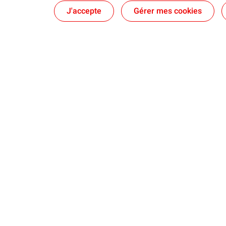
J'accepte
Gérer mes cookies
Nos sites
Notre enga
Le CSTJF à Pau
Agir ensemble
TotalEnergies
Le PERL à Lacq
Sponsoring et 
Notre histoire industrielle, entre Lacq et Pau
Les enjeux en
TotalEnergies dans le Sud-Ouest