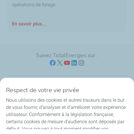
opérations de forage.
En savoir plus...
Suivez TotalEnergies sur :
Respect de votre vie privée
Nos sites
Nous utilisons des cookies et autres traceurs dans le but
Notre engagement
de vous fournir, d’analyser et d’améliorer votre expérience
utilisateur. Conformément à la législation française,
Notre expertise
certains cookies de mesure d'audience sont déposés par
défaut. Vous pouvez à tout moment modifier vos