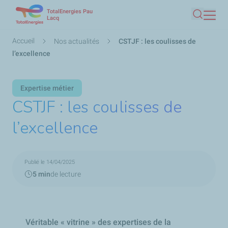
TotalEnergies Pau
Aller
Lacq
Recherc
au
contenu
Fil
Accueil
Nos actualités
CSTJF : les coulisses de
principal
d'Ariane
l’excellence
Expertise métier
CSTJF : les coulisses de
l’excellence
Publié le 14/04/2025
5 min
de lecture
Véritable « vitrine » des expertises de la