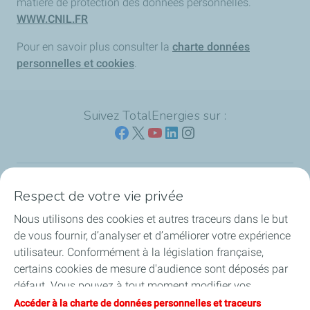
matière de protection des données personnelles.
WWW.CNIL.FR
Pour en savoir plus consulter la
charte données
personnelles et cookies
.
Suivez TotalEnergies sur :
Respect de votre vie privée
Nos sites
Nous utilisons des cookies et autres traceurs dans le but
Notre engagement
de vous fournir, d’analyser et d’améliorer votre expérience
utilisateur. Conformément à la législation française,
Notre expertise
certains cookies de mesure d'audience sont déposés par
défaut. Vous pouvez à tout moment modifier vos
Travailler avec nous
paramètres de cookies en cliquant sur le bouton « Gérer
Accéder à la charte de données personnelles et traceurs