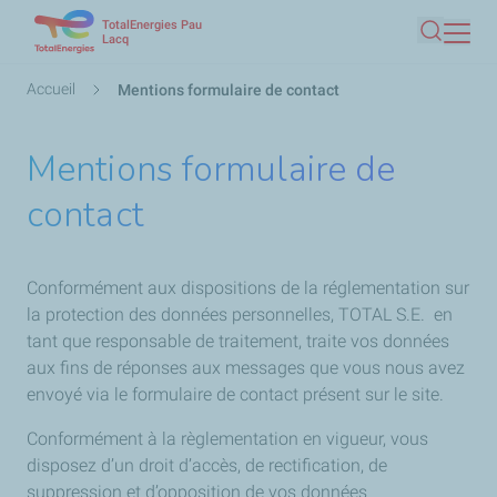
TotalEnergies Pau
Aller
Lacq
Recherc
au
contenu
Fil
Accueil
Mentions formulaire de contact
principal
d'Ariane
Mentions formulaire de
contact
Conformément aux dispositions de la réglementation sur
la protection des données personnelles, TOTAL S.E. en
tant que responsable de traitement, traite vos données
aux fins de réponses aux messages que vous nous avez
envoyé via le formulaire de contact présent sur le site.
Conformément à la règlementation en vigueur, vous
disposez d’un droit d’accès, de rectification, de
suppression et d’opposition de vos données