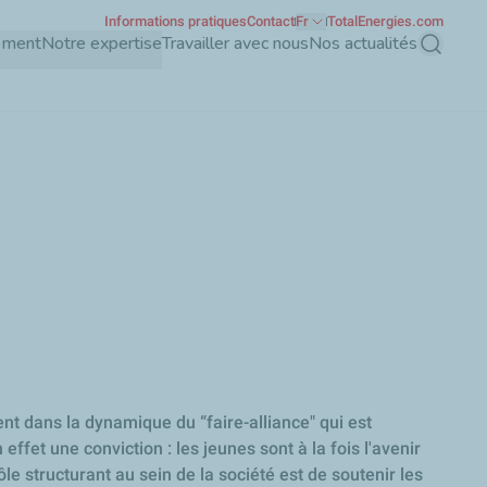
Informations pratiques
Contact
Fr
TotalEnergies.com
ement
Notre expertise
Travailler avec nous
Nos actualités
Recherch
vent dans la dynamique du “faire-alliance" qui est
ffet une conviction : les jeunes sont à la fois l'avenir
ôle structurant au sein de la société est de soutenir les