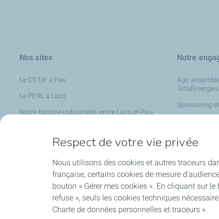
Nos sites
Notre enga
Le CSTJF à Pau
Agir ensemble
TotalEnergies
Le PERL à Lacq
Sponsoring et 
Notre histoire industrielle, entre Lacq et Pau
Les enjeux en
TotalEnergies dans le Sud-Ouest
Nouer des par
Respect de votre vie privée
TotalEnergies
Nous utilisons des cookies et autres traceurs dan
française, certains cookies de mesure d'audienc
bouton « Gérer mes cookies ». En cliquant sur le
Nos actualités
refuse », seuls les cookies techniques nécessair
Charte de données personnelles et traceurs ».