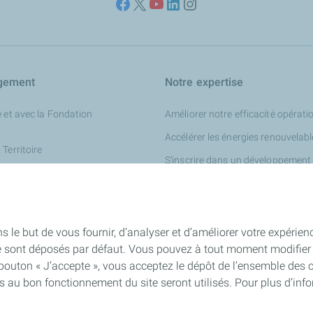
gement
Notre expertise
 et avec la Fondation
Améliorer notre efficacité opérati
Accélérer les énergies renouvelab
Territoire
S’inscrire dans un développement
vironnement et climat
Miser sur l’innovation digitale
tenariats locaux
 Direction France
s le but de vous fournir, d’analyser et d’améliorer votre expérien
e sont déposés par défaut. Vous pouvez à tout moment modifier 
 bouton « J’accepte », vous acceptez le dépôt de l’ensemble des 
es au bon fonctionnement du site seront utilisés. Pour plus d’inf