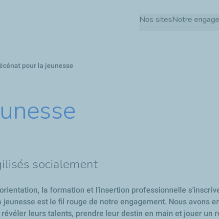
Aller
Nos sites
Notre engag
au
contenu
principal
cénat pour la jeunesse
eunesse
gilisés socialement
orientation, la formation et l’insertion professionnelle s’inscri
 jeunesse est le fil rouge de notre engagement. Nous avons en e
e révéler leurs talents, prendre leur destin en main et jouer un r