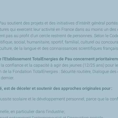
au soutient des projets et des initiatives d’intérêt général porté
uctures qui exercent leur activité en France dans au moins un des
nent pas au profit d'un cercle restreint de personnes. Selon le C
ifique, social, humanitaire, sportif, familial, culturel ou concour
 culture, de la langue et des connaissances scientifiques françai
 l’Etablissement TotalEnergies de Pau concernent prioritaireme
 la confiance et la capacité à agir des jeunes (12/25 ans) pour le
de la Fondation TotalEnergies : Sécurité routière, Dialogue des c
dernier.
 est de déceler et soutenir des approches originales pour :
éussite scolaire et le développement personnel, parce que la con
lle, en particulier dans l’industrie ;
enant notamment l’entrepreneuriat et l’innovation sociale.