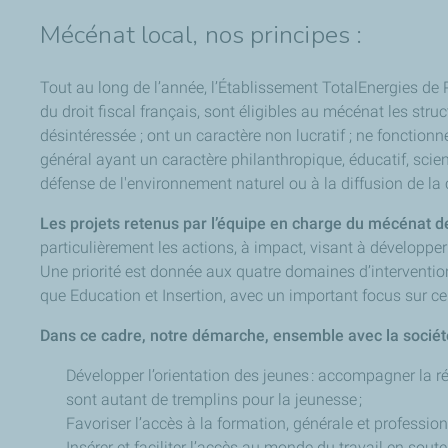
Mécénat local, nos principes :
Tout au long de l’année, l’Établissement TotalEnergies de P
du droit fiscal français, sont éligibles au mécénat les str
désintéressée ; ont un caractère non lucratif ; ne fonction
général ayant un caractère philanthropique, éducatif, scient
défense de l'environnement naturel ou à la diffusion de la
Les projets retenus par l’équipe en charge du mécénat de
particulièrement les actions, à impact, visant à développer
Une priorité est donnée aux quatre domaines d’intervention 
que Education et Insertion, avec un important focus sur ce 
Dans ce cadre, notre démarche, ensemble avec la société,
Développer l’orientation des jeunes : accompagner la r
sont autant de tremplins pour la jeunesse ;
Favoriser l’accès à la formation, générale et professionne
Insérer et faciliter l’accès au monde du travail en sout