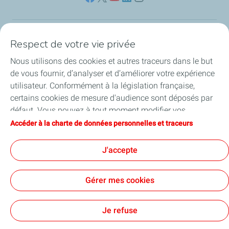
Respect de votre vie privée
Nos sites
Nous utilisons des cookies et autres traceurs dans le but
Notre engagement
de vous fournir, d’analyser et d’améliorer votre expérience
utilisateur. Conformément à la législation française,
Notre expertise
certains cookies de mesure d'audience sont déposés par
défaut. Vous pouvez à tout moment modifier vos
Travailler avec nous
paramètres de cookies en cliquant sur le bouton « Gérer
Accéder à la charte de données personnelles et traceurs
mes cookies ». En cliquant sur le bouton « J’accepte »,
Nos actualités
vous acceptez le dépôt de l’ensemble des cookies. Dans le
J'accepte
cas où vous cliquez sur « Je refuse », seuls les cookies
techniques nécessaires au bon fonctionnement du site
Gérer mes cookies
seront utilisés. Pour plus d’informations, vous pouvez
consulter la page « Charte de données personnelles et
Contact
Mentions légales
Données personnelles et cookies
Accessibilité : partiellement conforme
Plan du site
Cookies
traceurs ».
Je refuse
TotalEnergies 2026