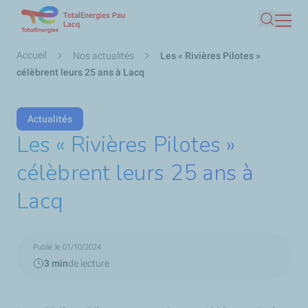
TotalEnergies Pau
Aller
Lacq
Recherc
au
contenu
Fil
Accueil
Nos actualités
Les « Rivières Pilotes »
principal
d'Ariane
célèbrent leurs 25 ans à Lacq
Actualités
Les « Rivières Pilotes »
célèbrent leurs 25 ans à
Lacq
Publié le 01/10/2024
3 min
de lecture