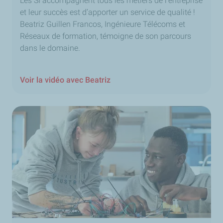
Les SI accompagnent tous les métiers de l’entreprise
Ici, nous sommes engagés. Nous œuvrons pour une
et leur succès est d’apporter un service de qualité !
énergie plus abordable, plus disponible et plus durable.
Beatriz Guillen Francos, Ingénieure Télécoms et
Pour une énergie accessible au plus grand nombre
Réseaux de formation, témoigne de son parcours
aujourd'hui et demain.
dans le domaine.
TotalEnergies
Janvier 2025
Voir la vidéo avec Beatriz