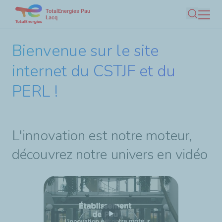
TotalEnergies Pau
Aller
Lacq
Recherc
au
contenu
Bienvenue sur le site
principal
internet du CSTJF et du
PERL !
L'innovation est notre moteur,
découvrez notre univers en vidéo