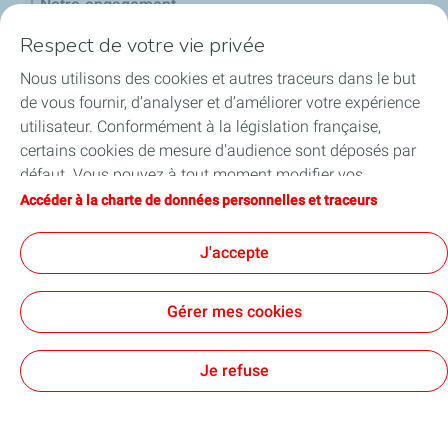
Notre engagement
Respect de votre vie privée
Notre expertise
Nous utilisons des cookies et autres traceurs dans le but
Travailler avec nous
de vous fournir, d’analyser et d’améliorer votre expérience
utilisateur. Conformément à la législation française,
Nos actualités
certains cookies de mesure d'audience sont déposés par
défaut. Vous pouvez à tout moment modifier vos
paramètres de cookies en cliquant sur le bouton « Gérer
Accéder à la charte de données personnelles et traceurs
mes cookies ». En cliquant sur le bouton « J’accepte »,
vous acceptez le dépôt de l’ensemble des cookies. Dans le
J'accepte
Contact
Mentions légales
Données personnelles et cookies
cas où vous cliquez sur « Je refuse », seuls les cookies
Accessibilité : partiellement conforme
Plan du site
Cookies
techniques nécessaires au bon fonctionnement du site
TotalEnergies 2026
Gérer mes cookies
seront utilisés. Pour plus d’informations, vous pouvez
consulter la page « Charte de données personnelles et
traceurs ».
Je refuse