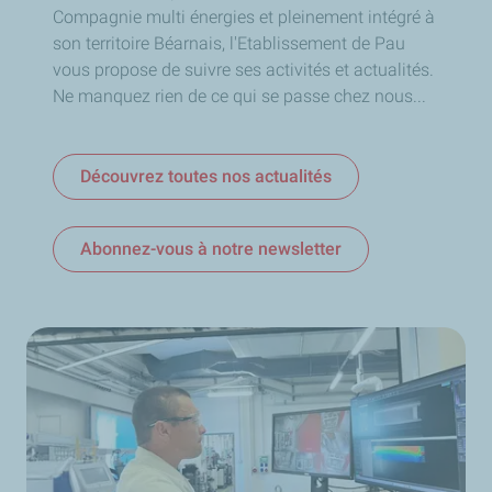
neutralité carbone avec la société en 2050.
Compagnie multi énergies et pleinement intégré à
On cherche à mettre en œuvre toutes les technologies
son territoire Béarnais, l'Etablissement de Pau
qui vont aider la Compagnie dans cette transition.
vous propose de suivre ses activités et actualités.
Ici, on produit de l'innovation, on échange, on partage
Ne manquez rien de ce qui se passe chez nous...
ces idées, on les met en œuvre, on les développe au
service de l'ensemble des branches.
On est une force de frappe d'innovation pour l'ensemble
Découvrez toutes nos actualités
de la Compagnie."
CSTJF et PERL, 27 hectares, 10 000 m² de laboratoires,
Abonnez-vous à notre newsletter
60 nationalités.
Jérôme Poncet :
"Ici on a plus de 60 nationalités sont qui présentes sur le
site. Elles viennent se former, travailler, nous
accompagner. C'est une grande diversité avec plus de
2500 personnes.
On est très fiers d'être dans le Béarn parce qu'on a toute
l'histoire commune avec ce territoire du Béarn. Dans les