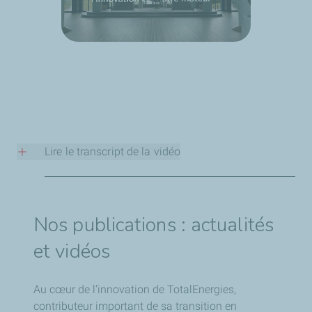
Lire le transcript de la vidéo
Etablissement de Pau : l’innovation est notre moteur
Jérôme Poncet :
Nos publications : actualités
"Ici, nous sommes en mouvement.
et vidéos
On est au CSTJF, qui fait partie de l’établissement de Pau
avec le PERL.
La grande richesse, ce sont les hommes et les femmes
Au cœur de l'innovation de TotalEnergies,
qui viennent travailler ici tous les jours pour aller vers la
contributeur important de sa transition en