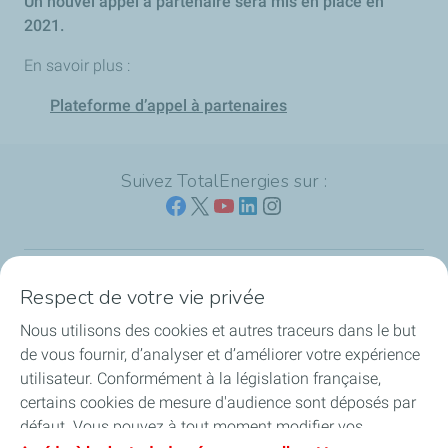
Un nouvel appel à partenaire sera mis en place en
2021.
En savoir plus :
Plateforme d’appel à partenaires
Suivez TotalEnergies sur :
Respect de votre vie privée
Nos sites
Nous utilisons des cookies et autres traceurs dans le but
Notre engagement
de vous fournir, d’analyser et d’améliorer votre expérience
utilisateur. Conformément à la législation française,
Notre expertise
certains cookies de mesure d'audience sont déposés par
défaut. Vous pouvez à tout moment modifier vos
Travailler avec nous