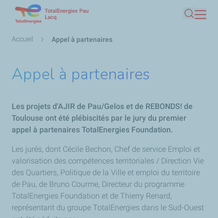
TotalEnergies Pau
Aller
Lacq
Recherc
au
contenu
Fil
Accueil
Appel à partenaires
principal
d'Ariane
Appel à partenaires
Les projets d'AJIR de Pau/Gelos et de REBONDS! de
Toulouse ont été plébiscités par le jury du premier
appel à partenaires TotalEnergies Foundation.
Les jurés, dont Cécile Bechon, Chef de service Emploi et
valorisation des compétences territoriales / Direction Vie
des Quartiers, Politique de la Ville et emploi du territoire
de Pau, de Bruno Courme, Directeur du programme
TotalEnergies Foundation et de Thierry Renard,
représentant du groupe TotalEnergies dans le Sud-Ouest