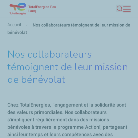
TotalEnergies Pau
Aller
Lacq
Recherc
au
contenu
Fil
Accueil
Nos collaborateurs témoignent de leur mission de
principal
d'Ariane
bénévolat
Nos collaborateurs
témoignent de leur mission
de bénévolat
Chez TotalEnergies, l'engagement et la solidarité sont
des valeurs primordiales. Nos collaborateurs
s'impliquent régulièrement dans des missions
bénévoles à travers le programme Action!, partageant
ainsi leur temps et leurs compétences avec des