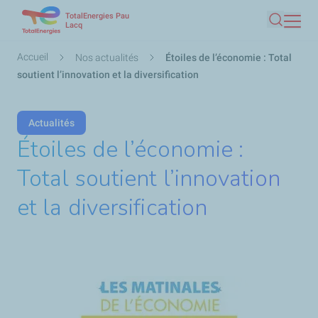
TotalEnergies Pau
Aller
Lacq
Recherc
au
contenu
Fil
Accueil
Nos actualités
Étoiles de l’économie : Total
principal
d'Ariane
soutient l’innovation et la diversification
Actualités
Étoiles de l’économie :
Total soutient l’innovation
et la diversification