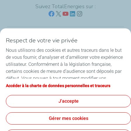
Suivez TotalEnergies sur :
Respect de votre vie privée
Nos sites
Nous utilisons des cookies et autres traceurs dans le but
Notre engagement
de vous fournir, d’analyser et d’améliorer votre expérience
utilisateur. Conformément à la législation française,
Notre expertise
certains cookies de mesure d'audience sont déposés par
défaut. Vous pouvez à tout moment modifier vos
Travailler avec nous
paramètres de cookies en cliquant sur le bouton « Gérer
Accéder à la charte de données personnelles et traceurs
mes cookies ». En cliquant sur le bouton « J’accepte »,
Nos actualités
vous acceptez le dépôt de l’ensemble des cookies. Dans le
J'accepte
cas où vous cliquez sur « Je refuse », seuls les cookies
techniques nécessaires au bon fonctionnement du site
Gérer mes cookies
seront utilisés. Pour plus d’informations, vous pouvez
consulter la page « Charte de données personnelles et
Contact
Mentions légales
Données personnelles et cookies