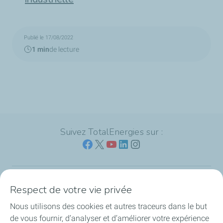
Publié le 17/08/2022
1 min
de lecture
Suivez TotalEnergies sur :
Respect de votre vie privée
Nos sites
Nous utilisons des cookies et autres traceurs dans le but
Notre engagement
de vous fournir, d’analyser et d’améliorer votre expérience