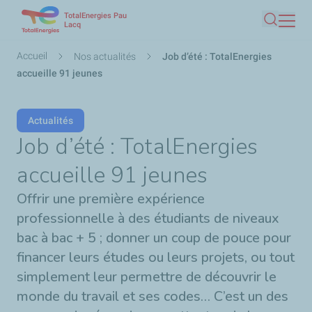
TotalEnergies Pau
Aller
Lacq
Recherc
au
contenu
Fil
Accueil
Nos actualités
Job d’été : TotalEnergies
principal
d'Ariane
accueille 91 jeunes
Actualités
Job d’été : TotalEnergies
accueille 91 jeunes
Offrir une première expérience
professionnelle à des étudiants de niveaux
bac à bac + 5 ; donner un coup de pouce pour
financer leurs études ou leurs projets, ou tout
simplement leur permettre de découvrir le
monde du travail et ses codes… C’est un des