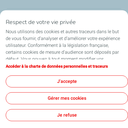
Respect de votre vie privée
Nos sites
Nous utilisons des cookies et autres traceurs dans le but
Notre engagement
de vous fournir, d’analyser et d’améliorer votre expérience
utilisateur. Conformément à la législation française,
Notre expertise
certains cookies de mesure d'audience sont déposés par
défaut. Vous pouvez à tout moment modifier vos
Travailler avec nous
paramètres de cookies en cliquant sur le bouton « Gérer
Accéder à la charte de données personnelles et traceurs
mes cookies ». En cliquant sur le bouton « J’accepte »,
Nos actualités
vous acceptez le dépôt de l’ensemble des cookies. Dans le
J'accepte
cas où vous cliquez sur « Je refuse », seuls les cookies
techniques nécessaires au bon fonctionnement du site
Gérer mes cookies
seront utilisés. Pour plus d’informations, vous pouvez
consulter la page « Charte de données personnelles et
Contact
Mentions légales
Données personnelles et cookies
Accessibilité : partiellement conforme
Plan du site
Cookies
traceurs ».
Je refuse
TotalEnergies 2026