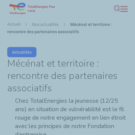
TotalEnergies Pau
Aller
Lacq
Recherc
au
contenu
Fil
Accueil
Nos actualités
Mécénat et territoire :
principal
d'Ariane
rencontre des partenaires associatifs
Actualités
Mécénat et territoire :
rencontre des partenaires
associatifs
Chez TotalEnergies la jeunesse (12/25
ans) en situation de vulnérabilité est le fil
rouge de notre engagement en lien étroit
avec les principes de notre Fondation
d’entreprise.