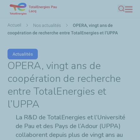
TotalEnergies Pau
Aller
Lacq
Recherc
au
contenu
Fil
Accueil
Nos actualités
OPERA, vingt ans de
principal
d'Ariane
coopération de recherche entre TotalEnergies et l’UPPA
Actualités
OPERA, vingt ans de
coopération de recherche
entre TotalEnergies et
l’UPPA
La R&D
de TotalEnergies et l’Université
de Pau et des Pays de l’Adour (UPPA)
collaborent depuis plus de vingt ans au