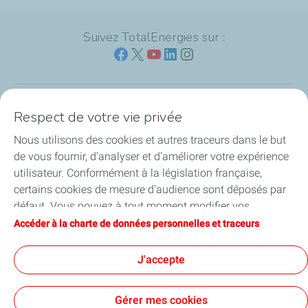
Suivez TotalEnergies sur :
Respect de votre vie privée
Nos sites
Nous utilisons des cookies et autres traceurs dans le but
Notre engagement
de vous fournir, d’analyser et d’améliorer votre expérience
utilisateur. Conformément à la législation française,
Notre expertise
certains cookies de mesure d'audience sont déposés par
défaut. Vous pouvez à tout moment modifier vos
Travailler avec nous
paramètres de cookies en cliquant sur le bouton « Gérer
Accéder à la charte de données personnelles et traceurs
mes cookies ». En cliquant sur le bouton « J’accepte »,
Nos actualités
vous acceptez le dépôt de l’ensemble des cookies. Dans le
J'accepte
cas où vous cliquez sur « Je refuse », seuls les cookies
techniques nécessaires au bon fonctionnement du site
Gérer mes cookies
seront utilisés. Pour plus d’informations, vous pouvez