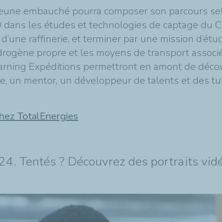
une embauché pourra composer son parcours selon
ans les études et technologies de captage du CO₂
 d’une raffinerie, et terminer par une mission d’é
drogène propre et les moyens de transport associés
rning Expéditions permettront en amont de découvr
ise, un mentor, un développeur de talents et des t
chez TotalEnergies
. Tentés ? Découvrez des portraits vidé