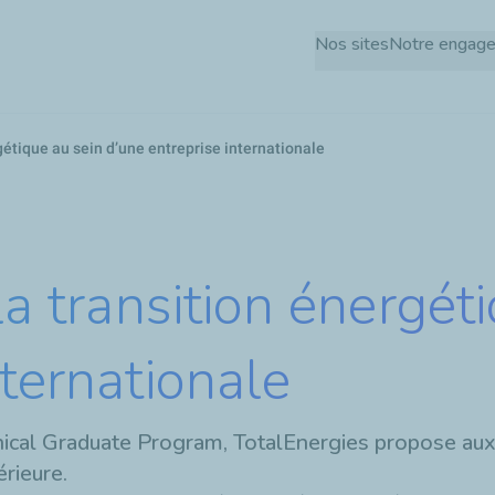
Aller
Nos sites
Notre engag
au
contenu
principal
rgétique au sein d’une entreprise internationale
la transition énergét
nternationale
ical Graduate Program, TotalEnergies propose aux 
érieure.