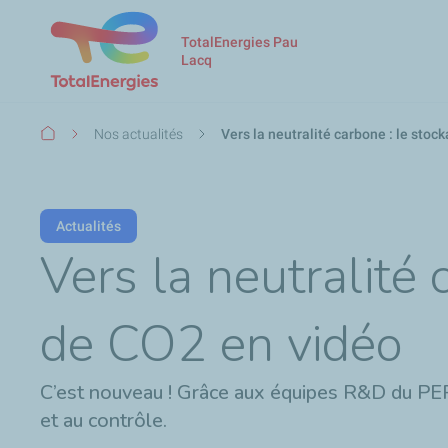
TotalEnergies Pau
Lacq
Fil
Nos actualités
Vers la neutralité carbone : le sto
d'Ariane
Actualités
Vers la neutralité
de CO2 en vidéo
C’est nouveau ! Grâce aux équipes R&D du PERL 
et au contrôle.