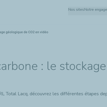
Aller
Nos sites
Notre engag
au
contenu
principal
ckage géologique de CO2 en vidéo
 carbone : le stockag
Total Lacq, découvrez les différentes étapes depuis