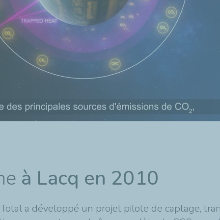
nne
à Lacq en 2010
 Total a développé un projet pilote de captage, tr