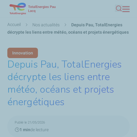
TotalEnergies Pau
Aller
Lacq
Recherc
au
contenu
Fil
Accueil
Nos actualités
Depuis Pau, TotalEnergies
principal
d'Ariane
décrypte les liens entre météo, océans et projets énergétiques
Innovation
Depuis Pau, TotalEnergies
décrypte les liens entre
météo, océans et projets
énergétiques
Publié le 21/05/2026
1 min
de lecture