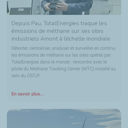
Mon rôle est de fournir au groupe TotalEnergies, les
données de vents, vagues, courants, pour nos
installations présentes et futures, que ce soit dans les
Depuis Pau, TotalEnergies traque les
énergies renouvelables ou dans l’huile et gaz, en y
émissions de méthane sur ses sites
incluant de plus en plus la composante “changement
industriels Amont à l’échelle mondiale
climatique”, pour en connaître un peu les impacts sur
nos installations.
Détecter, centraliser, analyser et surveiller en continu
les émissions de méthane sur les sites opérés par
TotalEnergies dans le monde : rencontre avec le
En quoi est-ce stratégique pour la compagnie ?
pilote du Methane Tracking Center (MTC) installé au
Sans les données Métocéan, on avance un peu à
sein du CSTJF.
l'aveugle, ce qui peut impliquer des coûts assez
conséquent pour le groupe TotalEnergies, dans le futur
ou au présent.
En savoir plus...
Une idée reçue sur ton métier ?
Je ne suis pas une grenouille, je ne vais pas pouvoir
vous donner le temps qu’il va faire demain ou après-