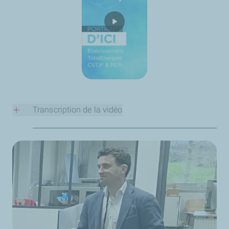
Transcription de la vidéo
Qui es-tu ?
Je m'appelle Claire Channelliere. Je suis un peu une
voyageuse parce que j'ai bougé depuis que je suis toute
petite en France et à l'étranger. Je suis Spécialiste
Métocéan depuis vingt ans et depuis quinze ans chez
TotalEnergies.
En quoi consiste ta mission chez TotalEnergies ?