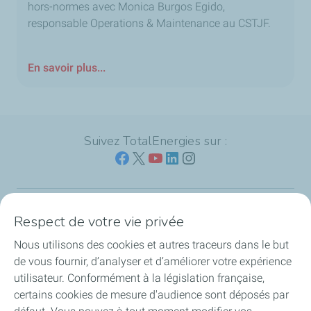
hors-normes avec Monica Burgos Egido,
responsable Operations & Maintenance au CSTJF.
En savoir plus...
Suivez TotalEnergies sur :
Respect de votre vie privée
Nos sites
Nous utilisons des cookies et autres traceurs dans le but
Notre engagement
de vous fournir, d’analyser et d’améliorer votre expérience
utilisateur. Conformément à la législation française,
Notre expertise
certains cookies de mesure d'audience sont déposés par