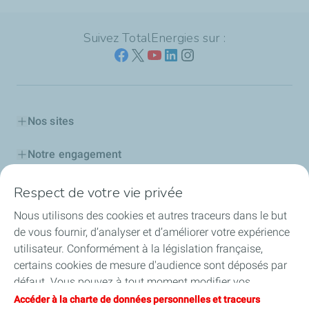
Suivez TotalEnergies sur :
Nos sites
Notre engagement
Notre expertise
Respect de votre vie privée
Nous utilisons des cookies et autres traceurs dans le but
Travailler avec nous
de vous fournir, d’analyser et d’améliorer votre expérience
utilisateur. Conformément à la législation française,
Nos actualités
certains cookies de mesure d'audience sont déposés par
défaut. Vous pouvez à tout moment modifier vos
paramètres de cookies en cliquant sur le bouton « Gérer
Accéder à la charte de données personnelles et traceurs