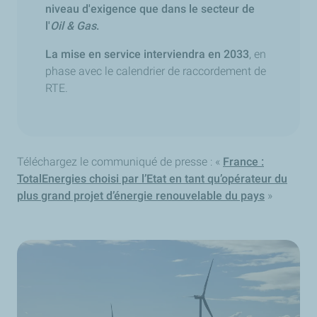
niveau d'exigence que dans le secteur de
l'
Oil & Gas
.
La mise en service interviendra en 2033
, en
phase avec le calendrier de raccordement de
RTE.
Téléchargez le communiqué de presse : «
France :
TotalEnergies choisi par l’Etat en tant qu’opérateur du
plus grand projet d’énergie renouvelable du pays
»