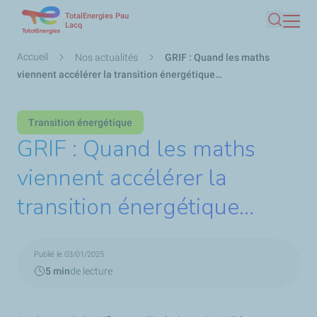
TotalEnergies Pau
Aller
Lacq
Recherc
au
contenu
Fil
Accueil
Nos actualités
GRIF : Quand les maths
principal
d'Ariane
viennent accélérer la transition énergétique…
Transition énergétique
GRIF : Quand les maths
viennent accélérer la
transition énergétique…
Publié le 03/01/2025
5 min
de lecture