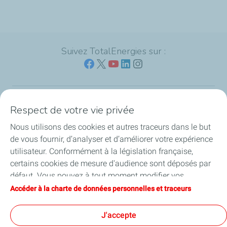
Suivez TotalEnergies sur :
Respect de votre vie privée
Nos sites
Nous utilisons des cookies et autres traceurs dans le but
Notre engagement
de vous fournir, d’analyser et d’améliorer votre expérience
utilisateur. Conformément à la législation française,
Notre expertise
certains cookies de mesure d'audience sont déposés par
défaut. Vous pouvez à tout moment modifier vos
Travailler avec nous
paramètres de cookies en cliquant sur le bouton « Gérer
Accéder à la charte de données personnelles et traceurs
mes cookies ». En cliquant sur le bouton « J’accepte »,
Nos actualités
vous acceptez le dépôt de l’ensemble des cookies. Dans le
J'accepte
cas où vous cliquez sur « Je refuse », seuls les cookies