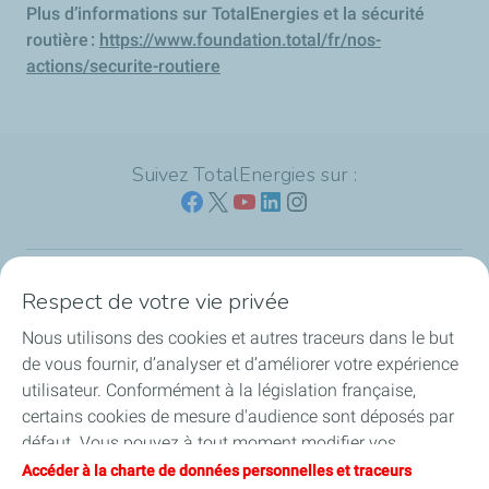
Plus d’informations sur TotalEnergies et la sécurité
routière :
https://www.foundation.total/fr/nos-
actions/securite-routiere
Suivez TotalEnergies sur :
Respect de votre vie privée
Nos sites
Nous utilisons des cookies et autres traceurs dans le but
Notre engagement
de vous fournir, d’analyser et d’améliorer votre expérience
utilisateur. Conformément à la législation française,
Notre expertise
certains cookies de mesure d'audience sont déposés par
défaut. Vous pouvez à tout moment modifier vos
Travailler avec nous
paramètres de cookies en cliquant sur le bouton « Gérer
Accéder à la charte de données personnelles et traceurs