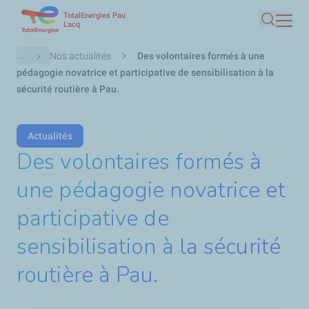
TotalEnergies Pau
Aller
Lacq
Recherc
au
contenu
Fil
...
Nos actualités
Des volontaires formés à une
principal
d'Ariane
pédagogie novatrice et participative de sensibilisation à la
sécurité routière à Pau.
Actualités
Des volontaires formés à
une pédagogie novatrice et
participative de
sensibilisation à la sécurité
routière à Pau.