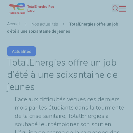
TotalEnergies Pau
Aller
Lacq
Recherc
au
contenu
Fil
Accueil
Nos actualités
TotalEnergies offre un job
principal
d'Ariane
d’été à une soixantaine de jeunes
Actualités
TotalEnergies offre un job
d’été à une soixantaine de
jeunes
Face aux difficultés vécues ces derniers
mois par les étudiants dans la tourmente
de la crise sanitaire, TotalEnergies a
souhaité leur témoigner son soutien.
L’équipe en charge de la campagne des