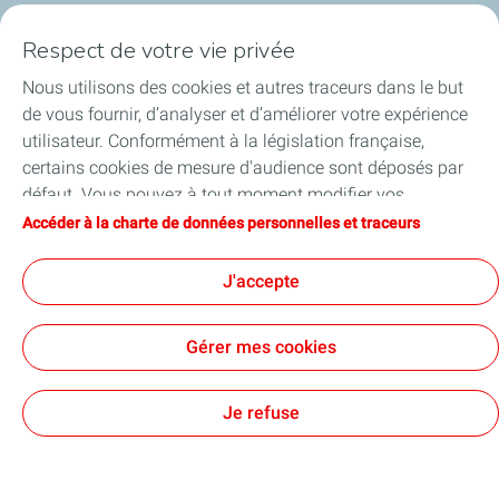
Respect de votre vie privée
Nos sites
Nous utilisons des cookies et autres traceurs dans le but
Notre engagement
de vous fournir, d’analyser et d’améliorer votre expérience
utilisateur. Conformément à la législation française,
Notre expertise
certains cookies de mesure d'audience sont déposés par
défaut. Vous pouvez à tout moment modifier vos
Travailler avec nous
paramètres de cookies en cliquant sur le bouton « Gérer
Accéder à la charte de données personnelles et traceurs
mes cookies ». En cliquant sur le bouton « J’accepte »,
Nos actualités
vous acceptez le dépôt de l’ensemble des cookies. Dans le
J'accepte
cas où vous cliquez sur « Je refuse », seuls les cookies
techniques nécessaires au bon fonctionnement du site
Gérer mes cookies
seront utilisés. Pour plus d’informations, vous pouvez
consulter la page « Charte de données personnelles et
Contact
Mentions légales
Données personnelles et cookies
Accessibilité : partiellement conforme
Plan du site
Cookies
traceurs ».
Je refuse
TotalEnergies 2026