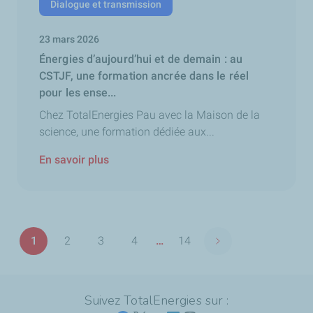
Dialogue et transmission
23 mars 2026
Énergies d’aujourd’hui et de demain : au
CSTJF, une formation ancrée dans le réel
pour les ense...
Chez TotalEnergies Pau avec la Maison de la
science, une formation dédiée aux...
En savoir plus
Pagination
1
2
3
4
…
14
Page suivante
Page
Page
Page
Page
Dernière
page
Suivez TotalEnergies sur :