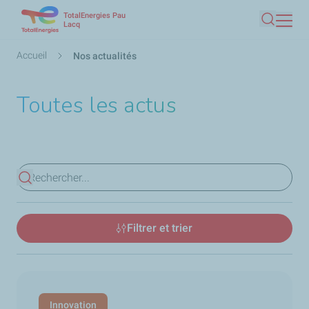
TotalEnergies Pau
Aller
Lacq
Recherc
au
contenu
Fil
Accueil
Nos actualités
principal
d'Ariane
Toutes les actus
Voir les résultats
Filtrer et trier
Innovation