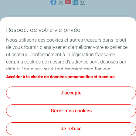
Respect de votre vie privée
Nos sites
Nous utilisons des cookies et autres traceurs dans le but
Notre engagement
de vous fournir, d’analyser et d’améliorer votre expérience
utilisateur. Conformément à la législation française,
Notre expertise
certains cookies de mesure d'audience sont déposés par
défaut. Vous pouvez à tout moment modifier vos
Travailler avec nous
paramètres de cookies en cliquant sur le bouton « Gérer
Accéder à la charte de données personnelles et traceurs
mes cookies ». En cliquant sur le bouton « J’accepte »,
Nos actualités
vous acceptez le dépôt de l’ensemble des cookies. Dans le
J'accepte
cas où vous cliquez sur « Je refuse », seuls les cookies
techniques nécessaires au bon fonctionnement du site
Gérer mes cookies
seront utilisés. Pour plus d’informations, vous pouvez
consulter la page « Charte de données personnelles et
Contact
Mentions légales
Données personnelles et cookies
Accessibilité : partiellement conforme
Plan du site
Cookies
traceurs ».
Je refuse