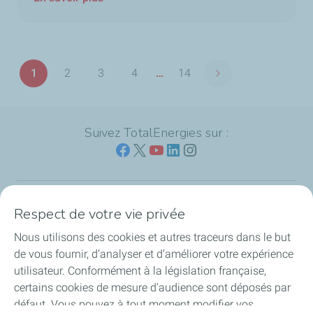
Pagination
1
2
3
4
…
14
Page suivante
Page
Page
Page
Page
Dernière
page
Suivez TotalEnergies sur :
Respect de votre vie privée
Nos sites
Nous utilisons des cookies et autres traceurs dans le but
Notre engagement
de vous fournir, d’analyser et d’améliorer votre expérience
utilisateur. Conformément à la législation française,
Notre expertise
certains cookies de mesure d'audience sont déposés par
défaut. Vous pouvez à tout moment modifier vos