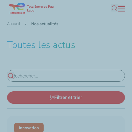
TotalEnergies Pau
Aller
Lacq
Recherc
au
contenu
Fil
Accueil
Nos actualités
principal
d'Ariane
Toutes les actus
Voir les résultats
Filtrer et trier
Innovation