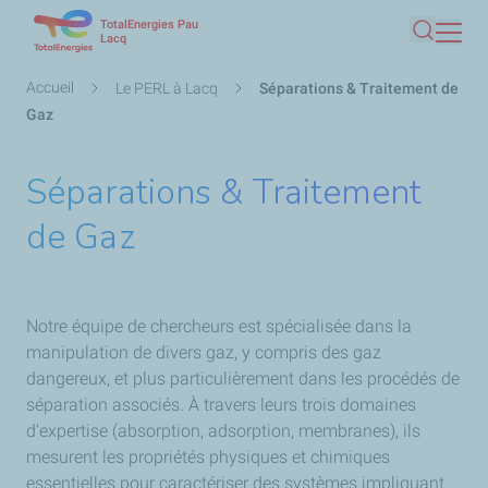
TotalEnergies Pau
Aller
Lacq
Recherc
au
contenu
Fil
Accueil
Le PERL à Lacq
Séparations & Traitement de
principal
d'Ariane
Gaz
Séparations & Traitement
de Gaz
Notre équipe de chercheurs est spécialisée dans la
manipulation de divers gaz, y compris des gaz
dangereux, et plus particulièrement dans les procédés de
séparation associés. À travers leurs trois domaines
d'expertise (absorption, adsorption, membranes), ils
mesurent les propriétés physiques et chimiques
essentielles pour caractériser des systèmes impliquant