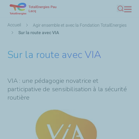
TotalEnergies Pau
Aller
Lacq
Recherc
au
contenu
Fil
Accueil
Agir ensemble et avec la Fondation TotalEnergies
principal
d'Ariane
Sur la route avec VIA
Sur la route avec VIA
VIA : une pédagogie novatrice et
participative de sensibilisation à la sécurité
routière