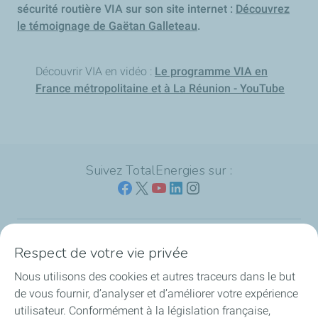
sécurité routière VIA sur son site internet :
Découvrez
le témoignage de Gaëtan Galleteau
.
Découvrir VIA en vidéo :
Le programme VIA en
France métropolitaine et à La Réunion - YouTube
Suivez TotalEnergies sur :
Respect de votre vie privée
Nos sites
Nous utilisons des cookies et autres traceurs dans le but
Notre engagement
de vous fournir, d’analyser et d’améliorer votre expérience
utilisateur. Conformément à la législation française,