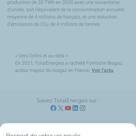
production de 20 TWh en 2030 avec une soixantaine
d’unités, soit l’équivalent de la consommation annuelle
moyenne de 4 millions de français, et une réduction
d’émissions de CO
de 4 millions de tonnes.
2
« Vers l’infini et au-delà »
En 2021, TotalEnergies a racheté Fonroche Biogaz,
acteur majeur du biogaz en France.
Voir l’actu
.
Suivez TotalEnergies sur :
Respect de votre vie privée