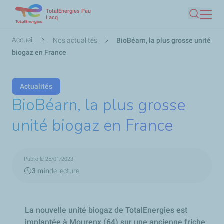
TotalEnergies Pau
Aller
Lacq
Recherc
au
contenu
Fil
Accueil
Nos actualités
BioBéarn, la plus grosse unité
principal
d'Ariane
biogaz en France
Actualités
BioBéarn, la plus grosse
unité biogaz en France
Publié le 25/01/2023
3 min
de lecture
La nouvelle unité biogaz de TotalEnergies est
implantée à Mourenx (64) sur une ancienne friche