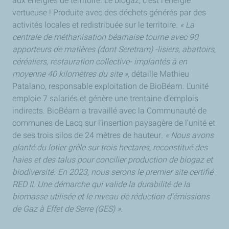
aux énergies de territoire. Le biogaz, c’est l’énergie
vertueuse ! Produite avec des déchets générés par des
activités locales et redistribuée sur le territoire
. « La
centrale de méthanisation béarnaise tourne avec 90
apporteurs de matières (dont Seretram) -lisiers, abattoirs,
céréaliers, restauration collective- implantés à en
moyenne 40 kilomètres du site »,
détaille Mathieu
Patalano, responsable exploitation de BioBéarn. L’unité
emploie 7 salariés et génère une trentaine d’emplois
indirects. BioBéarn a travaillé avec la Communauté de
communes de Lacq sur l’insertion paysagère de l’unité et
de ses trois silos de 24 mètres de hauteur
. « Nous avons
planté du lotier grêle sur trois hectares, reconstitué des
haies et des talus pour concilier production de biogaz et
biodiversité. En 2023, nous serons le premier site certifié
RED II. Une démarche qui valide la durabilité de la
biomasse utilisée et le niveau de réduction d'émissions
de Gaz à Effet de Serre (GES) ».