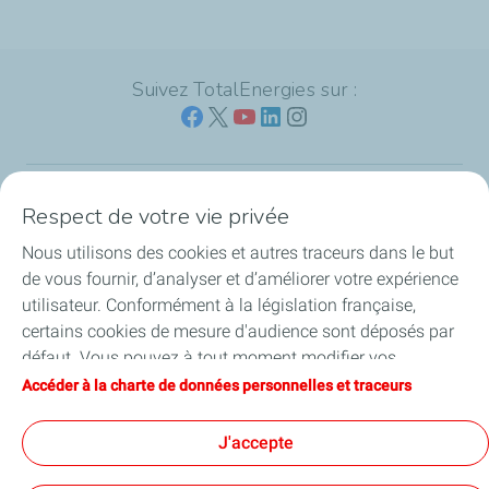
Suivez TotalEnergies sur :
Respect de votre vie privée
Nos sites
Nous utilisons des cookies et autres traceurs dans le but
Notre engagement
de vous fournir, d’analyser et d’améliorer votre expérience
utilisateur. Conformément à la législation française,
Notre expertise
certains cookies de mesure d'audience sont déposés par
défaut. Vous pouvez à tout moment modifier vos
Travailler avec nous
paramètres de cookies en cliquant sur le bouton « Gérer
Accéder à la charte de données personnelles et traceurs
mes cookies ». En cliquant sur le bouton « J’accepte »,
Nos actualités
vous acceptez le dépôt de l’ensemble des cookies. Dans le
J'accepte
cas où vous cliquez sur « Je refuse », seuls les cookies
techniques nécessaires au bon fonctionnement du site