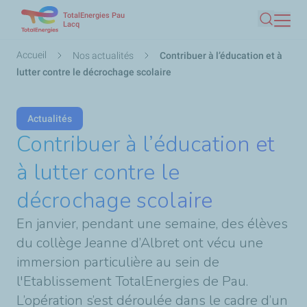
TotalEnergies Pau
Aller
Lacq
Recherc
au
contenu
Fil
Accueil
Nos actualités
Contribuer à l’éducation et à
principal
d'Ariane
lutter contre le décrochage scolaire
Actualités
Contribuer à l’éducation et
à lutter contre le
décrochage scolaire
En janvier, pendant une semaine, des élèves
du collège Jeanne d’Albret ont vécu une
immersion particulière au sein de
l'Etablissement TotalEnergies de Pau.
L’opération s’est déroulée dans le cadre d’un