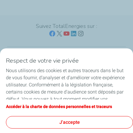
Suivez TotalEnergies sur :
Respect de votre vie privée
Nos sites
Nous utilisons des cookies et autres traceurs dans le but
Notre engagement
de vous fournir, d’analyser et d’améliorer votre expérience
utilisateur. Conformément à la législation française,
Notre expertise
certains cookies de mesure d'audience sont déposés par
défaut. Vous pouvez à tout moment modifier vos
Travailler avec nous
paramètres de cookies en cliquant sur le bouton « Gérer
Accéder à la charte de données personnelles et traceurs
mes cookies ». En cliquant sur le bouton « J’accepte »,
Nos actualités
vous acceptez le dépôt de l’ensemble des cookies. Dans le
J'accepte
cas où vous cliquez sur « Je refuse », seuls les cookies