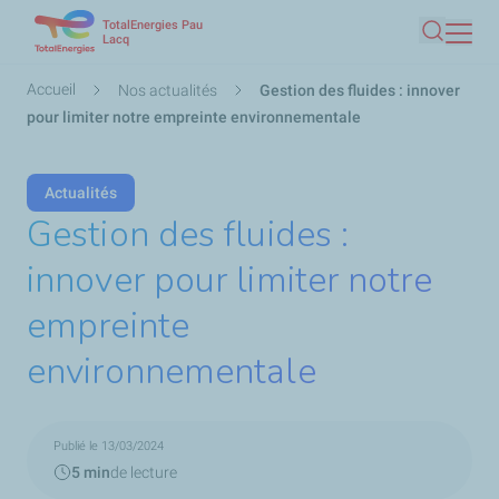
TotalEnergies Pau
Aller
Lacq
Recherc
au
contenu
Fil
Accueil
Nos actualités
Gestion des fluides : innover
principal
d'Ariane
pour limiter notre empreinte environnementale
Actualités
Gestion des fluides :
innover pour limiter notre
empreinte
environnementale
Publié le 13/03/2024
5 min
de lecture