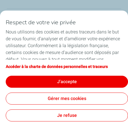
Respect de votre vie privée
Nos sites
Nous utilisons des cookies et autres traceurs dans le but
Notre engagement
de vous fournir, d’analyser et d’améliorer votre expérience
utilisateur. Conformément à la législation française,
Notre expertise
certains cookies de mesure d'audience sont déposés par
défaut. Vous pouvez à tout moment modifier vos
Travailler avec nous
paramètres de cookies en cliquant sur le bouton « Gérer
Accéder à la charte de données personnelles et traceurs
mes cookies ». En cliquant sur le bouton « J’accepte »,
Nos actualités
vous acceptez le dépôt de l’ensemble des cookies. Dans le
J'accepte
cas où vous cliquez sur « Je refuse », seuls les cookies
techniques nécessaires au bon fonctionnement du site
Gérer mes cookies
seront utilisés. Pour plus d’informations, vous pouvez
consulter la page « Charte de données personnelles et
Contact
Mentions légales
Données personnelles et cookies
Accessibilité : partiellement conforme
Plan du site
Cookies
traceurs ».
Je refuse
TotalEnergies 2026