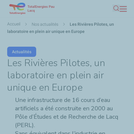
TotalEnergies Pau
Aller
Lacq
Recherc
au
contenu
Fil
Accueil
Nos actualités
Les Rivières Pilotes, un
principal
d'Ariane
laboratoire en plein air unique en Europe
Actualités
Les Rivières Pilotes, un
laboratoire en plein air
unique en Europe
Une infrastructure de 16 cours d’eau
artificiels a été construite en 2000 au
Pôle d’Études et de Recherche de Lacq
(PERL).
Sans équivalent dans l’industrie en