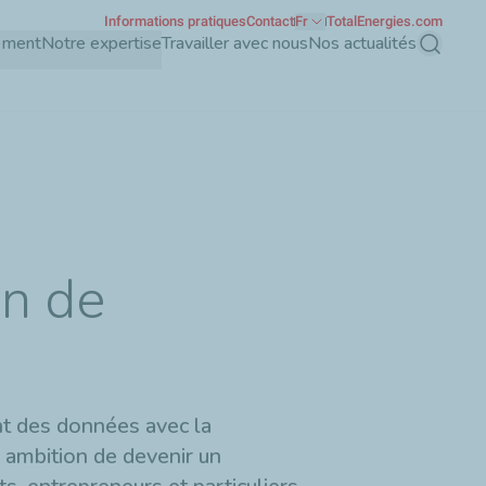
Informations pratiques
Contact
Fr
TotalEnergies.com
ement
Notre expertise
Travailler avec nous
Nos actualités
Recherch
en de
ent des données avec la
r ambition de devenir un