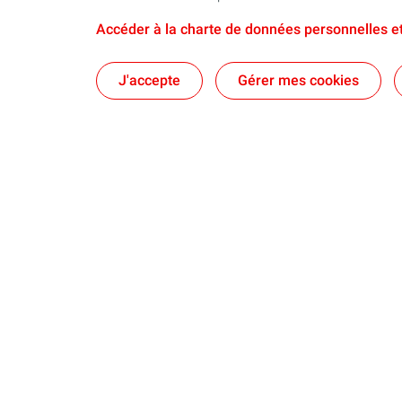
Accéder à la charte de données personnelles et
J'accepte
Gérer mes cookies
Nos sites
Notre enga
Le CSTJF à Pau
Agir ensemble
TotalEnergies
Le PERL à Lacq