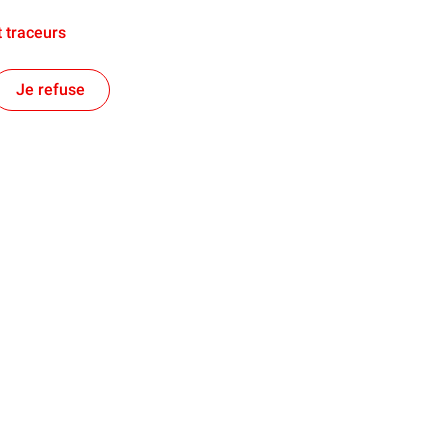
 traceurs
Je refuse
Suivez TotalEnergies sur :
gement
Notre expertise
 et avec la Fondation
Améliorer notre efficacité opérati
Accélérer les énergies renouvelab