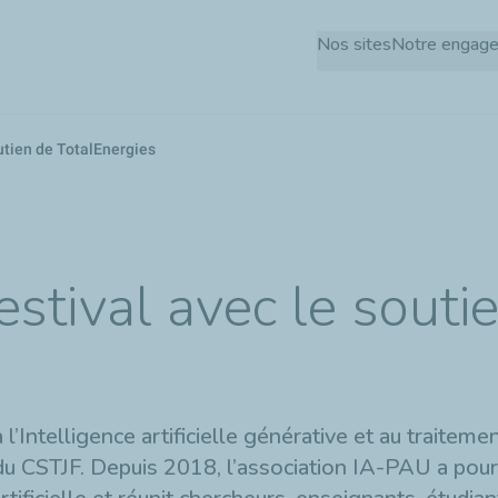
Aller
Nos sites
Notre engag
au
contenu
principal
soutien de TotalEnergies
festival avec le souti
 l’Intelligence artificielle générative et au traitem
 du CSTJF. Depuis 2018, l’association IA-PAU a pou