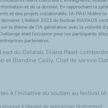
rtificielle et réunit chercheurs, enseignants, étudian
'information et de la donnée. En rapprochant la s
nts et des projets collaboratifs, IA-PAU fédère la
ce domaine. L’édition 2023 du festival #IAPAU5 s’es
ur le thème de l’IA générative, avec la volonté d’a
 Challenge était l’occasion pour les participants (ét
ntreprises partenaires.
m Lead du Datalab, Eliana Raad-Lombardie
ab et Blandine Cailly, Chef de service Da
s à l’initiative du soutien au festival IA
 a proposé à l’équipe de sponsoriser l’événement.