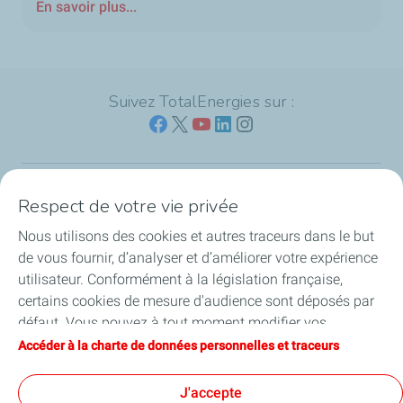
En savoir plus...
Suivez TotalEnergies sur :
Respect de votre vie privée
Nos sites
Nous utilisons des cookies et autres traceurs dans le but
Notre engagement
de vous fournir, d’analyser et d’améliorer votre expérience
utilisateur. Conformément à la législation française,
Notre expertise
certains cookies de mesure d'audience sont déposés par
défaut. Vous pouvez à tout moment modifier vos
Travailler avec nous
paramètres de cookies en cliquant sur le bouton « Gérer
Accéder à la charte de données personnelles et traceurs
mes cookies ». En cliquant sur le bouton « J’accepte »,
Nos actualités
vous acceptez le dépôt de l’ensemble des cookies. Dans le
J'accepte