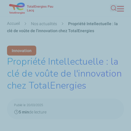
TotalEnergies Pau
Aller
Lacq
Recherc
au
contenu
Fil
Accueil
Nos actualités
Propriété Intellectuelle : la
principal
d'Ariane
clé de voûte de l'innovation chez TotalEnergies
Innovation
Propriété Intellectuelle : la
clé de voûte de l'innovation
chez TotalEnergies
Publié le 20/03/2025
5 min
de lecture