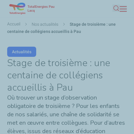
TotalEnergies Pau
Aller
Lacq
Recherc
au
contenu
Fil
Accueil
Nos actualités
Stage de troisième : une
principal
d'Ariane
centaine de collégiens accueillis à Pau
Actualités
Stage de troisième : une
centaine de collégiens
accueillis à Pau
Où trouver un stage d’observation
obligatoire de troisième ? Pour les enfants
de nos salariés, une chaîne de solidarité se
met en œuvre entre collègues. Pour d’autres
élèves, issus des réseaux d’éducation