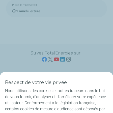
Publié le 19/02/2024
1 min
de lecture
Suivez TotalEnergies sur :
Respect de votre vie privée
Nos sites
Nous utilisons des cookies et autres traceurs dans le but
Notre engagement
de vous fournir, d’analyser et d’améliorer votre expérience
utilisateur. Conformément à la législation française,
Notre expertise
certains cookies de mesure d'audience sont déposés par