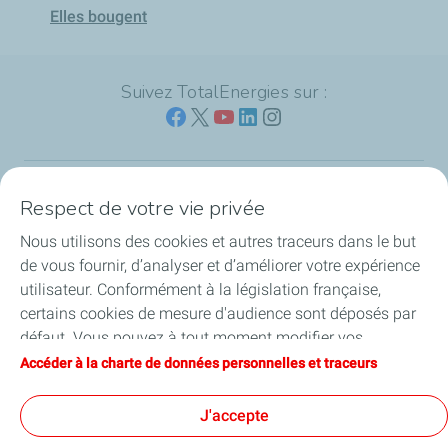
Elles bougent
Suivez TotalEnergies sur :
Respect de votre vie privée
Nos sites
Nous utilisons des cookies et autres traceurs dans le but
Notre engagement
de vous fournir, d’analyser et d’améliorer votre expérience
utilisateur. Conformément à la législation française,
Notre expertise
certains cookies de mesure d'audience sont déposés par
défaut. Vous pouvez à tout moment modifier vos
Travailler avec nous
paramètres de cookies en cliquant sur le bouton « Gérer
Accéder à la charte de données personnelles et traceurs
mes cookies ». En cliquant sur le bouton « J’accepte »,
Nos actualités
vous acceptez le dépôt de l’ensemble des cookies. Dans le
J'accepte
cas où vous cliquez sur « Je refuse », seuls les cookies