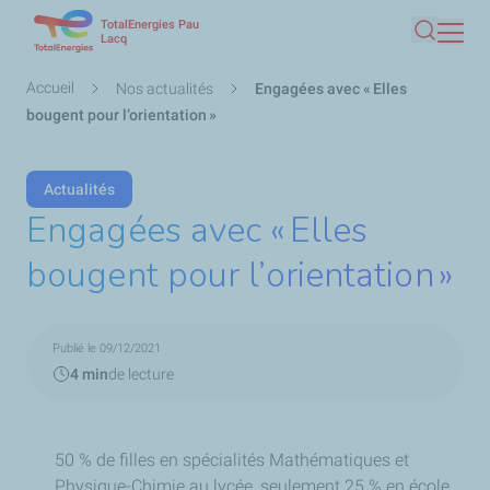
TotalEnergies Pau
Aller
Lacq
Recherc
au
contenu
Fil
Accueil
Nos actualités
Engagées avec « Elles
principal
d'Ariane
bougent pour l’orientation »
Actualités
Engagées avec « Elles
bougent pour l’orientation »
Publié le 09/12/2021
4 min
de lecture
50 % de filles en spécialités Mathématiques et
Physique-Chimie au lycée, seulement 25 % en école